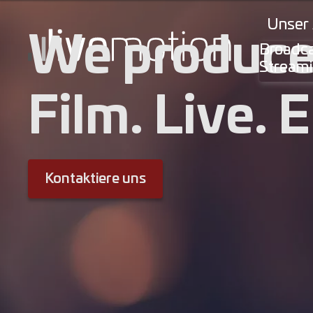
Unser
We produce
Broadc
Stream
Livemotion
Film. Live. 
Kontaktiere uns